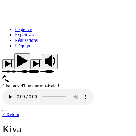
L'agence
Expertises
Réalisations
L'équipe
Changez d'humeur musicale !
< Retour
Kiva